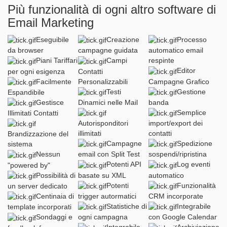
Più funzionalità di ogni altro software di
Email Marketing
Eseguibile
Creazione
Processo
da browser
campagne guidata
automatico email
Piani Tariffari
Campi
respinte
Editor
per ogni esigenza
Contatti
Facilmente
Personalizzabili
Campagne Grafico
Testi
Gestione
Espandibile
Gestisce
Dinamici nelle Mail
banda
Semplice
Illimitati Contatti
Autorisponditori
import/export dei
illimitati
contatti
Brandizzazione del
Campagne
Spedizione
sistema
Nessun
email con Split Test
sospendi/ripristina
Potenti API
Log eventi
"powered by"
Possibilità di
basate su XML
automatico
Potenti
Funzionalità
un server dedicato
Centinaia di
trigger autormatici
CRM incorporate
Statistiche di
Integrabile
template incorporati
Sondaggi e
ogni campagna
con Google Calendar